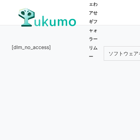
ェ
わ
ア
せ
ギ
フ
ャ
ォ
ラ
ー
[dlm_no_access]
リ
ム
ソフトウェア
ー