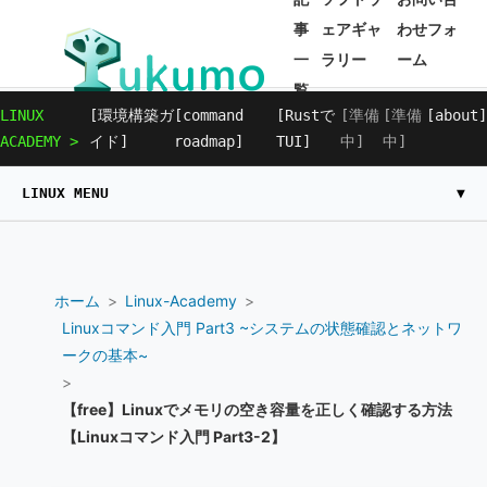
事
ェアギャ
わせフォ
一
ラリー
ーム
覧
LINUX
[環境構築ガ
[command
[Rustで
[準備
[準備
[about]
ACADEMY >
イド]
roadmap]
TUI]
中]
中]
LINUX MENU
▼
[ System Initialize ]
ホーム
>
Linux-Academy
>
Linuxコマンド入門 Part3 ~システムの状態確認とネットワ
├──
環境構築ガイド
ークの基本~
└──
Linux Commands 入門
>
【free】Linuxでメモリの空き容量を正しく確認する方法
[ Command Index ]
【Linuxコマンド入門 Part3-2】