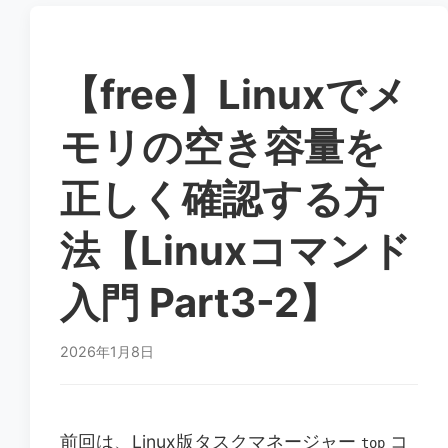
#calculator
#CLI
#commands
#deep-learning-env
#Docker
#dotfiles
#Editor
#file-management
#github
#gpu
【free】Linuxでメ
#navigation
#network-commands
#Permission
モリの空き容量を
#Rust
#Server-Blueprint
正しく確認する方
法【Linuxコマンド
入門 Part3-2】
2026年1月8日
前回は、Linux版タスクマネージャー
コ
top