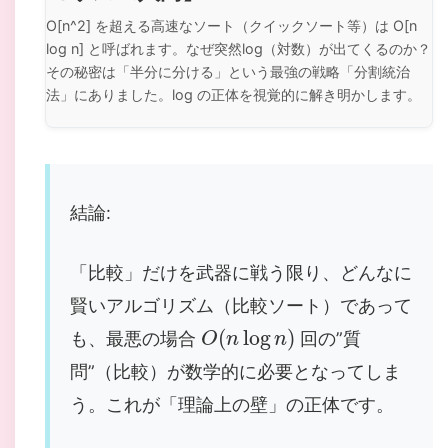
O[n^2] を超える高速なソート（クイックソート等）は O[n
log n] と呼ばれます。なぜ突然log（対数）が出てくるのか？
その秘密は「半分に分ける」という最強の戦略「分割統治
法」にありました。log の正体を視覚的に解き明かします。
結論:
「比較」だけを武器に戦う限り、どんなに
賢いアルゴリズム（比較ソート）であって
O
(
n
log
n
)
も、最悪の場合
回の”質
問”（比較）が数学的に必要となってしま
う。これが「理論上の壁」の正体です。