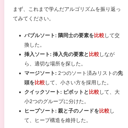
まず、これまで学んだアルゴリズムを振り返っ
てみてください。
バブルソート:
隣同士の要素を
比較
して交
換した。
挿入ソート:
挿入先の要素と
比較
しなが
ら、適切な場所を探した。
マージソート:
2つのソート済みリストの
先
頭を
比較
して、小さい方を採用した。
クイックソート:
ピボットと
比較
して、大
小2つのグループに分けた。
ヒープソート:
親と子のノードを
比較
し
て、ヒープ構造を維持した。