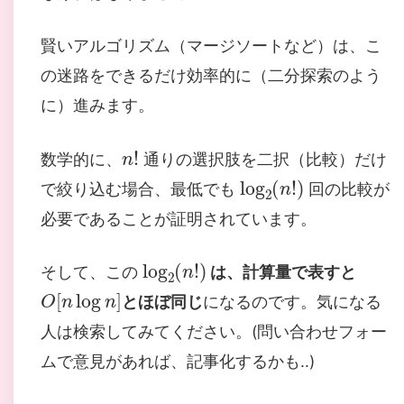
賢いアルゴリズム（マージソートなど）は、こ
の迷路をできるだけ効率的に（二分探索のよう
に）進みます。
n
!
数学的に、
通りの選択肢を二択（比較）だけ
log
2
(
n
!
)
で絞り込む場合、最低でも
回の比較が
必要であることが証明されています。
log
2
(
n
!
)
そして、この
は、計算量で表すと
O
[
n
log
n
]
とほぼ同じ
になるのです。気になる
人は検索してみてください。(問い合わせフォー
ムで意見があれば、記事化するかも..)