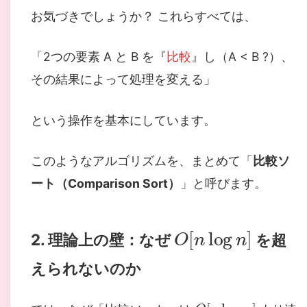
お気づきでしょうか？ これらすべては、
「2つの要素 A と B を『
比較
』し（A < B ?）、
その結果によって処理を変える」
という操作を基本にしています。
このようなアルゴリズムを、まとめて「
比較ソ
ート（Comparison Sort）
」と呼びます。
O
[
n
log
n
]
2. 理論上の壁：なぜ
を超
えられないのか
O
[
n
log
n
]