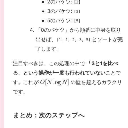
2のバケツ:
[2]
3のバケツ:
[3]
5のバケツ:
[5]
「0のバケツ」から順番に中身を取り
出せば、
とソートが完
[1, 1, 2, 3, 5]
了します。
注目すべきは、この処理の中で
「3と1を比べ
る」という操作が一度も行われていない
ことで
O
[
N
log
N
]
す。これが
の壁を超えるカラクリ
です。
まとめ：次のステップへ