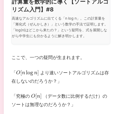
計算量を数学的に導く【ソートアルゴ
リズム入門】#8
高速なアルゴリズムに出てくる「n log n」。この計算量を
「漸化式（ぜんかしき）」という数学の手法で証明します。
「log(n)はどこから来たの？」という疑問を、式を展開しな
がら中学生にも分かるように解き明かします。
ここで、一つの疑問が生まれます。
O
[
n
log
n
]
「
より速いソートアルゴリズムは存
在しないのだろうか？」
O
[
n
]
「究極の
（データ数に比例するだけ）の
ソートは無理なのだろうか？」