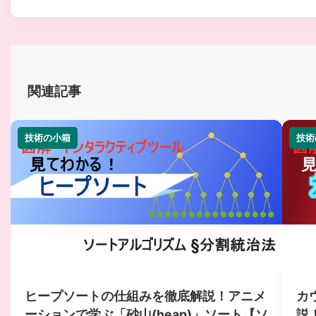
関連記事
技術の小箱
技術の小箱
技術
技術
ヒープソートの仕組みを徹底解説！アニメ
カ
ーションで学ぶ「砂山(heap)」ソート【ソ
説