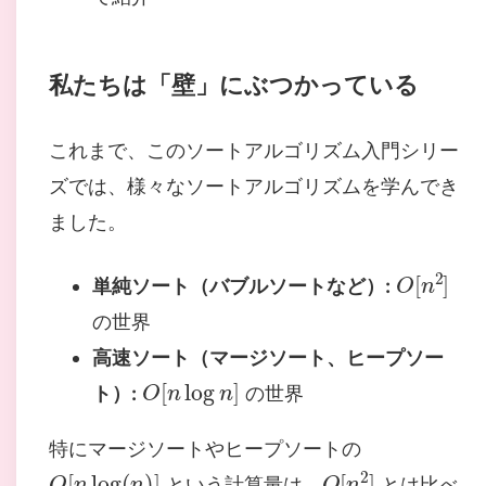
私たちは「壁」にぶつかっている
これまで、このソートアルゴリズム入門シリー
ズでは、様々なソートアルゴリズムを学んでき
ました。
O
[
n
2
]
単純ソート（バブルソートなど）:
の世界
高速ソート（マージソート、ヒープソー
O
[
n
log
n
]
ト）:
の世界
特にマージソートやヒープソートの
O
[
n
log
(
n
)
]
O
[
n
2
]
という計算量は、
とは比べ