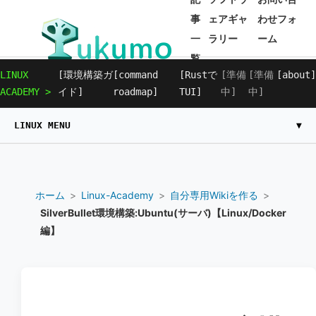
事
ェアギャ
わせフォ
一
ラリー
ーム
覧
LINUX
[環境構築ガ
[command
[Rustで
[準備
[準備
[about]
ACADEMY >
イド]
roadmap]
TUI]
中]
中]
LINUX MENU
▼
[ System Initialize ]
ホーム
>
Linux-Academy
>
自分専用Wikiを作る
>
SilverBullet環境構築:Ubuntu(サーバ)【Linux/Docker
├──
環境構築ガイド
編】
└──
Linux Commands 入門
[ Command Index ]