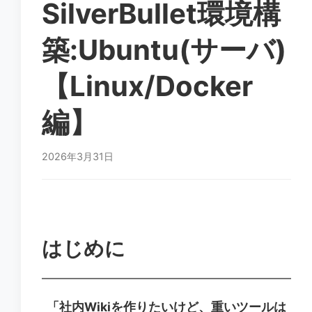
SilverBullet環境構
#calculator
#CLI
#commands
#deep-learning-env
#Docker
#dotfiles
築:Ubuntu(サーバ)
#Editor
#file-management
#github
#gpu
#navigation
#network-commands
#Permission
【Linux/Docker
#Rust
#Server-Blueprint
編】
2026年3月31日
はじめに
「社内Wikiを作りたいけど、重いツールは