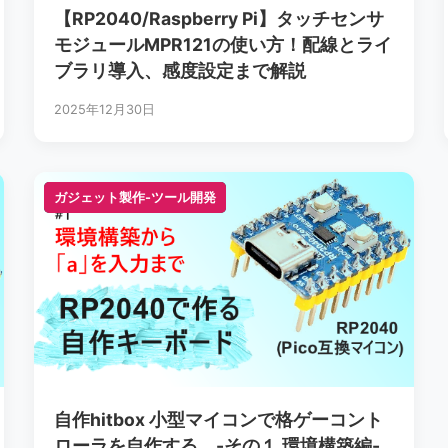
【RP2040/Raspberry Pi】タッチセンサ
モジュールMPR121の使い方！配線とライ
ブラリ導入、感度設定まで解説
2025年12月30日
ガジェット製作-ツール開発
ガジェット製作-ツール開発
自作hitbox 小型マイコンで格ゲーコント
ローラを自作する。-その１ 環境構築編-