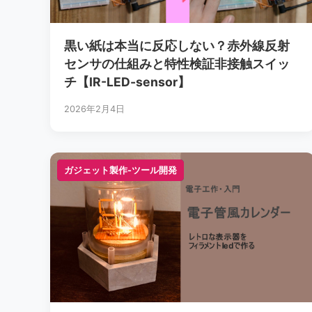
黒い紙は本当に反応しない？赤外線反射
センサの仕組みと特性検証非接触スイッ
チ【IR-LED-sensor】
2026年2月4日
ガジェット製作-ツール開発
ガジェット製作-ツール開発