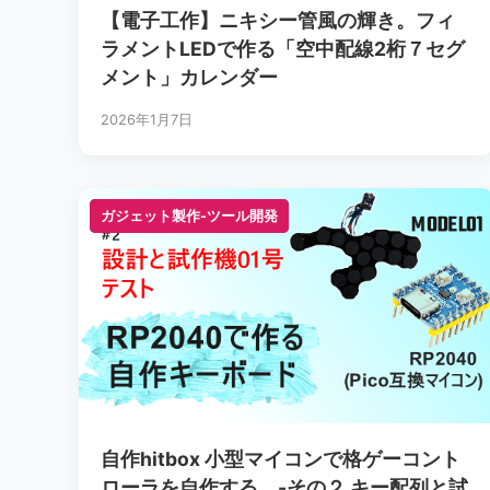
【電子工作】ニキシー管風の輝き。フィ
ラメントLEDで作る「空中配線2桁７セグ
メント」カレンダー
2026年1月7日
ガジェット製作-ツール開発
ガジェット製作-ツール開発
自作hitbox 小型マイコンで格ゲーコント
ローラを自作する。-その２ キー配列と試