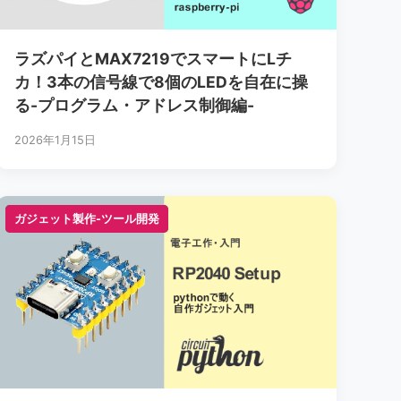
ラズパイとMAX7219でスマートにLチ
カ！3本の信号線で8個のLEDを自在に操
る-プログラム・アドレス制御編-
2026年1月15日
ガジェット製作-ツール開発
ガジェット製作-ツール開発