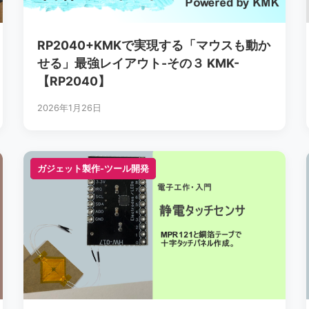
RP2040+KMKで実現する「マウスも動か
せる」最強レイアウト-その３ KMK-
【RP2040】
2026年1月26日
ガジェット製作-ツール開発
ガジェット製作-ツール開発