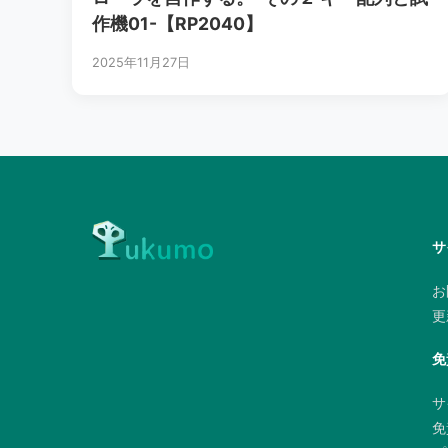
作機01-【RP2040】
2025年11月27日
サ
お
更
免
サ
免