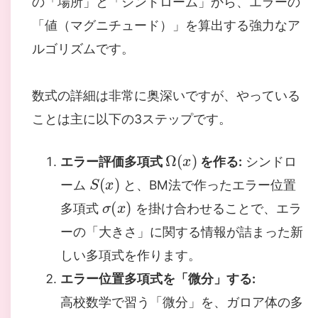
の「場所」と「シンドローム」から、エラーの
「値（マグニチュード）」を算出する強力なア
ルゴリズムです。
数式の詳細は非常に奥深いですが、やっている
ことは主に以下の3ステップです。
Ω
(
x
)
エラー評価多項式
を作る:
シンドロ
S
(
x
)
ーム
と、BM法で作ったエラー位置
σ
(
x
)
多項式
を掛け合わせることで、エラ
ーの「大きさ」に関する情報が詰まった新
しい多項式を作ります。
エラー位置多項式を「微分」する:
高校数学で習う「微分」を、ガロア体の多