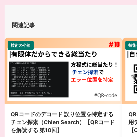
関連記事
技術の小箱
技術の小箱
技術
技術
QRコードのデコード 誤り位置を特定する
Q
チェン探索（Chien Search）【QRコード
用
を解読する 第10回】
【