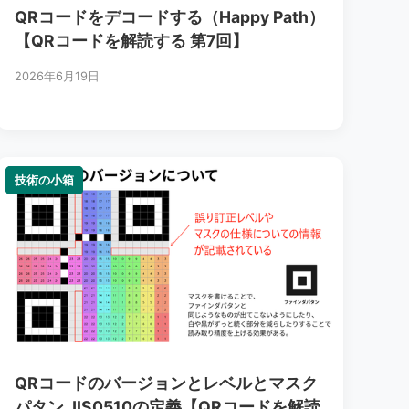
QRコードをデコードする（Happy Path）
【QRコードを解読する 第7回】
2026年6月19日
技術の小箱
技術の小箱
QRコードのバージョンとレベルとマスク
パタン JIS0510の定義【QRコードを解読