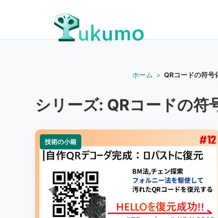
ホーム
>
QRコードの符号
シリーズ:
QRコードの符
技術の小箱
技術の小箱