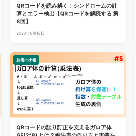
QRコードを読み解く：シンドロームの計
算とエラー検出【QRコードを解読する 第
8回】
2026年6月19日
技術の小箱
技術の小箱
QRコードの誤り訂正を支えるガロア体
GF(2^8) とは？乗法表の作り方と実装を