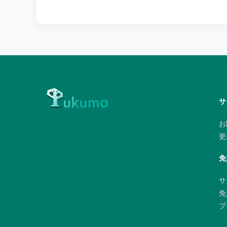
サ
お
更
免
サ
免
プ