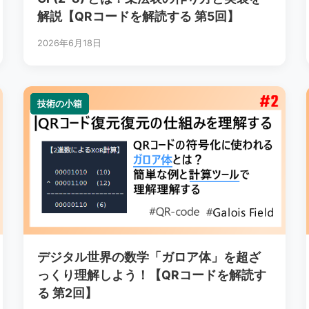
解説【QRコードを解読する 第5回】
2026年6月18日
技術の小箱
技術の小箱
デジタル世界の数学「ガロア体」を超ざ
っくり理解しよう！【QRコードを解読す
る 第2回】