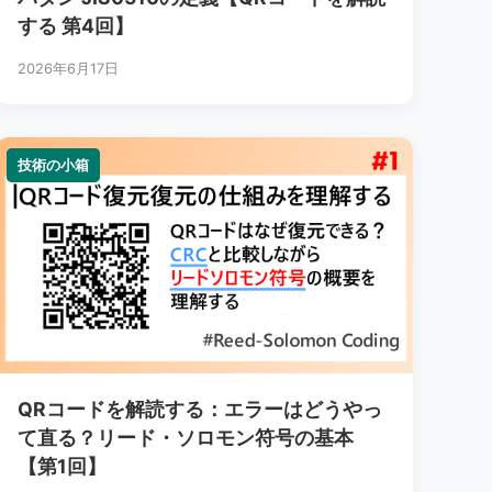
する 第4回】
2026年6月17日
技術の小箱
技術の小箱
QRコードを解読する：エラーはどうやっ
て直る？リード・ソロモン符号の基本
【第1回】