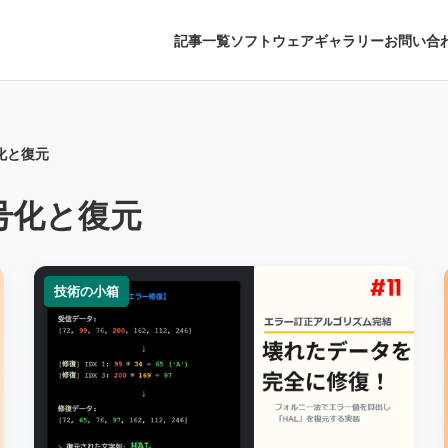
記事一覧
ソフトウェアギャラリー
お問い合
化と復元
号化と復元
技術の小箱
技術の小箱