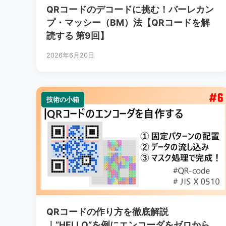
QRコードのデコードに挑む！バーレカン
プ・マッシー（BM）法【QRコードを解
読する 第9回】
2026年6月20日
技術の小箱
技術の小箱
QRコードの作り方を徹底解説
｜”HELLO”を例にエンコーダをゼロから