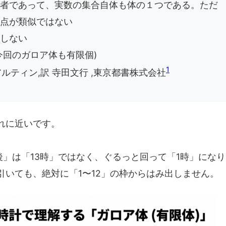
者であって、実数の集合自体も体の１つである。ただ
点が類似ではない
しない
今回のガロア体も有限個)
1
ルティン,訳 寺田文行 ,東京都書株式会社
れに近いです。
間後」は「13時」ではなく、ぐるっと回って「1時」にな
いても、絶対に「1〜12」の枠からはみ出しません。