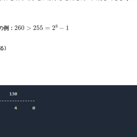
260
>
255
=
2
8
−
1
の例：