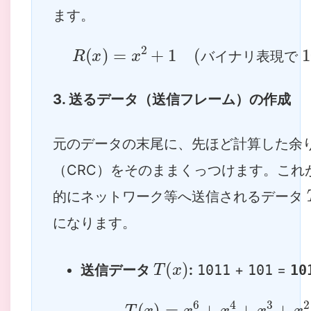
ます。
R
(
x
)
=
x
2
+
バイナリ表現で
1
(
101
)
バ
イ
ナ
リ
表
現
で
バ
イ
ナ
リ
表
3. 送るデータ（送信フレーム）の作成
元のデータの末尾に、先ほど計算した余
（CRC）をそのままくっつけます。これ
的にネットワーク等へ送信されるデータ
になります。
T
(
x
)
送信データ
:
1011
+
101
=
10