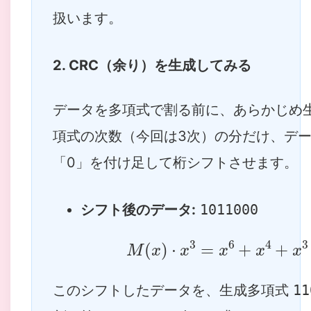
扱います。
2. CRC（余り）を生成してみる
データを多項式で割る前に、あらかじめ
項式の次数（今回は3次）の分だけ、デ
「0」を付け足して桁シフトさせます。
シフト後のデータ:
1011000
M
(
x
)
⋅
x
3
=
x
6
+
x
4
+
x
このシフトしたデータを、生成多項式
11