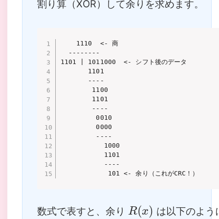
割り算（XOR）して余りを求めます。
    1110  <- 商

  --------

1101 | 1011000  <- シフト後のデータ

       1101

       ----

        1100

        1101

        ----

         0010

         0000

         ----

           1000

           1101

           ----

            101 <- 余り（これがCRC！）
R
(
x
)
数式で表すと、余り
は以下のよう