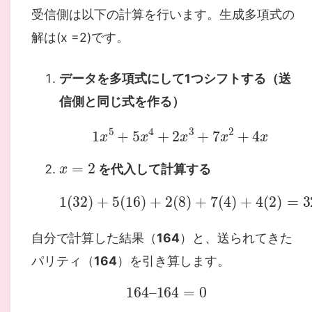
受信側は以下の計算を行います。生成多項式の
解は(x =2)です。
データを多項式にして1つシフトする（送
信側と同じ式を作る）
1
x
5
+
5
x
4
+
2
x
3
+
7
x
2
+
4
x
x
=
2
を代入して計算する
1
(
32
)
+
5
(
16
)
+
2
(
8
)
+
7
(
4
)
+
4
(
2
)
自分で計算した結果（
164
）と、送られてきた
パリティ（
164
）を引き算します。
164
–
164
=
0