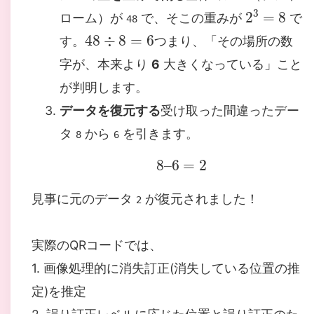
2
3
=
8
ローム）が
で、そこの重みが
で
48
48
÷
8
=
6
す。
つまり、「その場所の数
字が、本来より
6
大きくなっている」こと
が判明します。
データを復元する
受け取った間違ったデー
タ
から
を引きます。
8
6
8
–
6
=
2
見事に元のデータ
が復元されました！
2
実際のQRコードでは、
1. 画像処理的に消失訂正(消失している位置の推
定)を推定