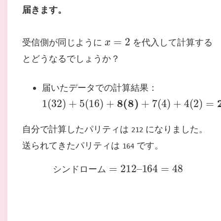
届きます。
x
=
2
受信側が同じように
を代入して計算する
とどうなるでしょうか？
届いたデータでの計算結果：
1
(
32
)
+
5
(
16
)
+
8
(
8
)
+
7
(
4
)
+
4
(
2
)
自分で計算したパリティは
になりました。
212
送られてきたパリティは
です。
164
シ
ン
ド
ロ
ー
ム
=
212
–
164
=
48
シ
ン
ド
ロ
ー
ム
シ
ン
ド
ロ
ー
ム