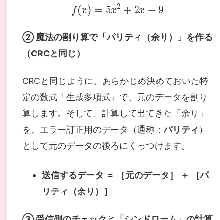
f
(
x
)
=
5
x
2
+
2
x
+
9
② 魔法の割り算で「パリティ（余り）」を作る
（CRCと同じ）
CRCと同じように、あらかじめ決めておいた特
定の数式「生成多項式」で、元のデータを割り
算します。そして、計算して出てきた「余り」
を、エラー訂正用のデータ（通称：
パリティ
）
として元のデータの後ろにくっつけます。
送信するデータ ＝ ［元のデータ］ ＋ ［パ
リティ（余り）］
③ 受信側のチェックと「シンドローム」の計算