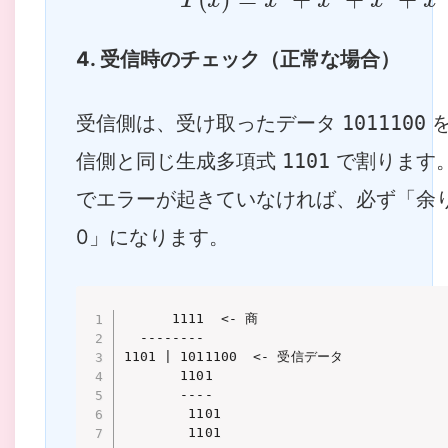
T
(
x
)
=
x
6
+
x
4
+
x
3
+
x
4. 受信時のチェック（正常な場合）
受信側は、受け取ったデータ
1011100
を
信側と同じ生成多項式
1101
で割ります
でエラーが起きていなければ、必ず「余
0」になります。
      1111  <- 商

  --------

1101 | 1011100  <- 受信データ

       1101

       ----

        1101

        1101
