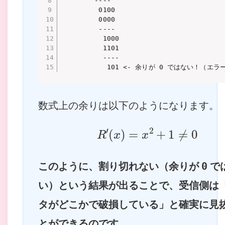
        ----

         0100

         0000

         ----

          1000

          1101

          ----

数式上の余りは以下のようになります。
R
′
(
x
)
=
x
2
+
1
≠
0
このように、割り切れない（余りが
0
で
い）という結果が出ることで、受信側は
タがどこかで破損している」と確実に見
とができるのです。