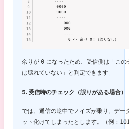
        ----

         0000

         0000

         ----

            000

            000

            ----

              0 <- 余り 0！（誤りなし）
余りが
0
になったため、受信側は「この
は壊れていない」と判定できます。
5. 受信時のチェック（誤りがある場合）
では、通信の途中でノイズが乗り、データ
ット化けてしまったとします。（例：
10