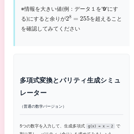
※情報を大きい値(例：データ１を
‘9’
にす
2
8
=
255
る)にすると余りが
を超えること
を確認してみてください
多項式変換とパリティ生成シミュ
レーター
（普通の数学バージョン）
5つの数字を入力して、生成多項式
で
g(x) = x – 2
割り算し、パリティ（余り）を求めてみましょう。