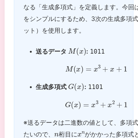
なる「生成多項式」を定義します。今回
をシンプルにするため、3次の生成多項式
ット）を使用します。
M
(
x
)
送るデータ
:
1011
M
(
x
)
=
x
3
+
x
+
1
G
(
x
)
生成多項式
:
1101
G
(
x
)
=
x
3
+
x
2
+
1
※送るデータは二進数の値として、多項
n
x
n
たいので、
桁目に
がかかった多項式